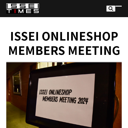
Skip
to
モ
モ
content
バ
バ
イ
イ
ISSEI ONLINESHOP
ル
ル
MEMBERS MEETING
メ
メ
ニ
ニ
ュ
ュ
ー
ー
を
を
開
閉
く
じ
る