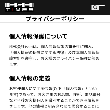
Skip
to
モ
モ
content
プライバシーポリシー
バ
バ
イ
イ
ル
ル
個人情報保護について
メ
メ
株式会社isseiは、個人情報保護の重要性に鑑み、
ニ
ニ
「個人情報の保護に関する法律」及び本個人情報保
護方針を遵守し、お客様のプライバシー保護に努め
ュ
ュ
ます。
ー
ー
を
を
個人情報の定義
開
閉
お客様個人に関する情報(以下「個人情報」といい
く
じ
ます)であって、お客さまのお名前、住所、電話番号
る
など当該お客様個人を識別することができる情報を
さします。他の情報と組み合わせて照合することに