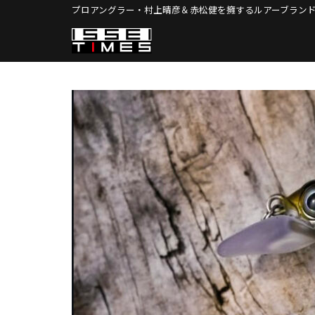
Skip
プロアングラー・村上晴彦＆赤松健を擁する
ルアーブランド
to
content