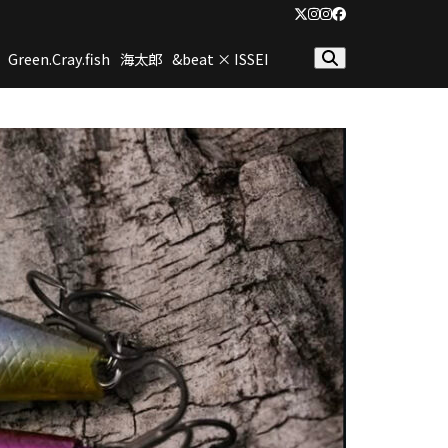
Twitter
Instagram
Instagram(2nd)
Facebook
Green.Cray.fish
海太郎
&beat × ISSEI