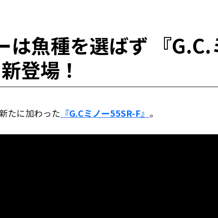
は魚種を選ばず 『G.C
F』新登場！
に新たに加わった
『G.Cミノー55SR-F』
。