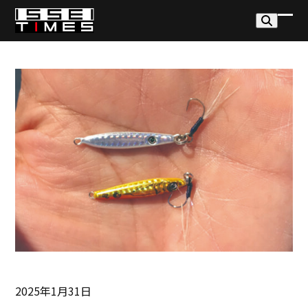
Skip
to
モ
モ
content
バ
バ
イ
イ
ル
ル
メ
メ
ニ
ニ
ュ
ュ
ー
ー
を
を
開
閉
く
じ
る
2025年1月31日