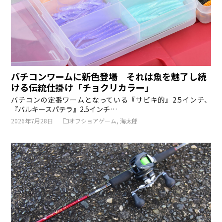
バチコンワームに新色登場 それは魚を魅了し続
ける伝統仕掛け「チョクリカラー」
バチコンの定番ワームとなっている『サビキ的』2.5インチ、
『バルキースパテラ』2.5インチ…
2026年7月28日
オフショアゲーム
,
海太郎