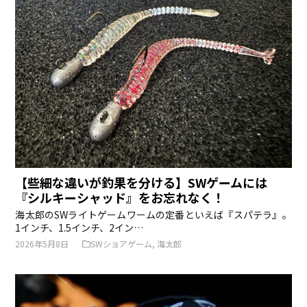
【些細な違いが釣果を分ける】SWゲームには
『シルキーシャッド』をお忘れなく！
海太郎のSWライトゲームワームの定番といえば『スパテラ』。
1インチ、1.5インチ、2イン…
2026年5月8日
SWショアゲーム
,
海太郎