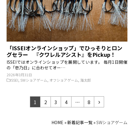
「ISSEIオンラインショップ」でひっそりとロン
グセラー 『クワレルアシスト』をPickup！
ISSEIではオンラインショップを展開しています。 毎月1日開催
の「壱乃日」に合わせてオー…
2026年3月31日
ISSEI
,
SWショアゲーム
,
オフショアゲーム
,
海太郎
ペ
ペ
ペ
ペ
ペ
次
1
2
3
4
…
8
ー
ー
ー
ー
ー
へ
ジ
ジ
ジ
ジ
ジ
HOME
»
新着記事一覧
»
SWショアゲーム