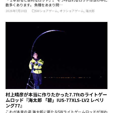
数多くあります。 魚種をあまり問…
2026年7月10日
SWショアゲーム
,
オフショアゲーム
,
海太郎
村上晴彦が本当に作りたかった7.7ftのライトゲー
ムロッド『海太郎 「碧」IUS-77XLS-LV2 レベリ
ング77』
これが本来の姿 海太郎に新たなSWライトゲームロッドが加わ