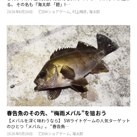
る。 その名も『海太郎 「碧」I…
2026年6月26日
SWショアゲーム
,
村上晴彦
,
海太郎
春告魚のその先、“梅雨メバル”を狙おう
【メバルを深く味わうなら】 SWライトゲームの人気ターゲット
のひとつ「メバル」。 “春告魚…
2026年5月26日
SWショアゲーム
,
海太郎