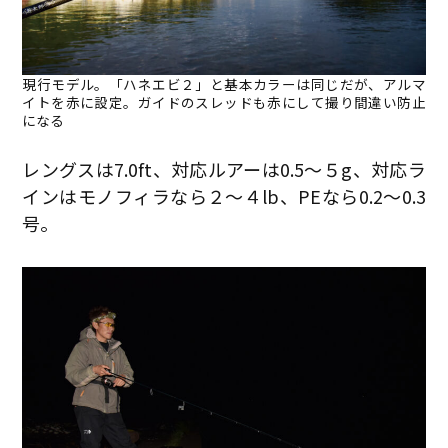
現行モデル。「ハネエビ２」と基本カラーは同じだが、アルマ
イトを赤に設定。ガイドのスレッドも赤にして撮り間違い防止
になる
レングスは7.0ft、対応ルアーは0.5〜５g、対応ラ
インはモノフィラなら２〜４lb、PEなら0.2〜0.3
号。