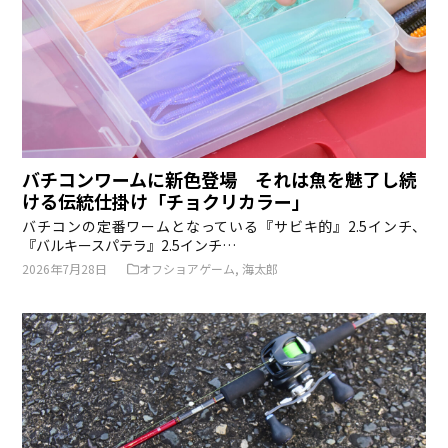
バチコンワームに新色登場 それは魚を魅了し続
ける伝統仕掛け「チョクリカラー」
バチコンの定番ワームとなっている『サビキ的』2.5インチ、
『バルキースパテラ』2.5インチ…
2026年7月28日
オフショアゲーム
,
海太郎