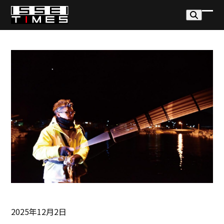
Skip
to
モ
モ
content
バ
バ
イ
イ
ル
ル
メ
メ
ニ
ニ
ュ
ュ
ー
ー
を
を
開
閉
く
じ
る
2025年12月2日