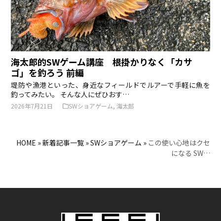
海太郎的SWゲーム講座 根掛かりなく「カサ
ゴ」を釣ろう 前編
堤防や漁港といった、身近なフィールドでルアーで手軽に魚を
釣ってみたい。 そんな人にぜひおす…
2026年7月21日
SWショアゲーム
,
海太郎
HOME
»
新着記事一覧
»
SWショアゲーム
»
この使い心地はクセ
になる SW…