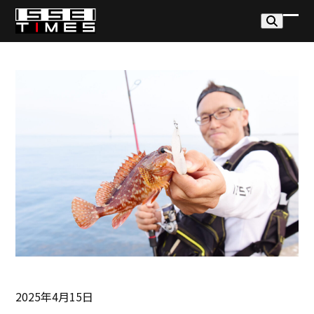
Skip
to
モ
モ
content
バ
バ
イ
イ
ル
ル
メ
メ
ニ
ニ
ュ
ュ
ー
ー
を
を
開
閉
く
じ
る
2025年4月15日