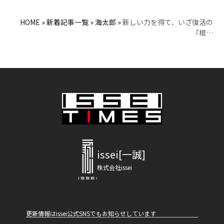
HOME
»
新着記事一覧
»
海太郎
»
新しい力を得て、いざ復活の
『根…
issei[一誠]
株式会社issei
更新情報はissei公式SNSでもお知らせしています