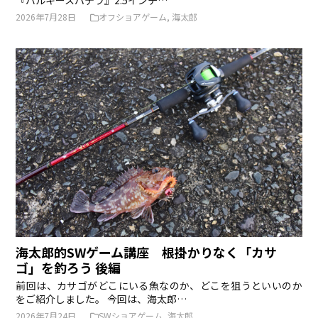
『バルキースパテラ』2.5インチ…
2026年7月28日
オフショアゲーム
,
海太郎
海太郎的SWゲーム講座 根掛かりなく「カサ
ゴ」を釣ろう 後編
前回は、カサゴがどこにいる魚なのか、どこを狙うといいのか
をご紹介しました。 今回は、海太郎…
2026年7月24日
SWショアゲーム
,
海太郎