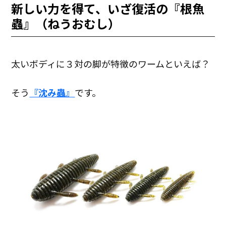
新しい力を得て、いざ復活の『根魚
蟲』（ねうおむし）
太いボディに３対の脚が特徴のワームといえば？
そう
『沈み蟲』
です。