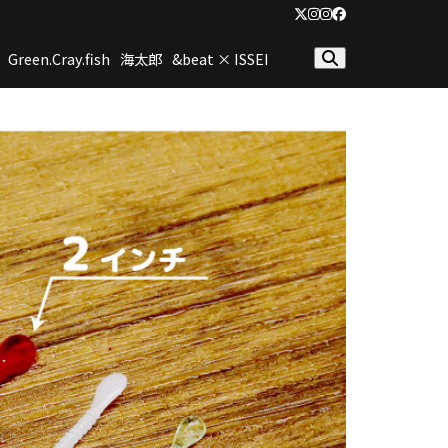
Twitter
Instagram
Instagram(2nd)
Facebook
Green.Cray.fish
海太郎
&beat × ISSEI