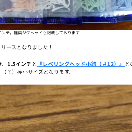
インチ。推奨ジグヘッドも記載しております
リリースとなりました！
』1.5インチ
と
『レベリングヘッド小鈎（＃12）』
と
る（？）極小サイズとなります。