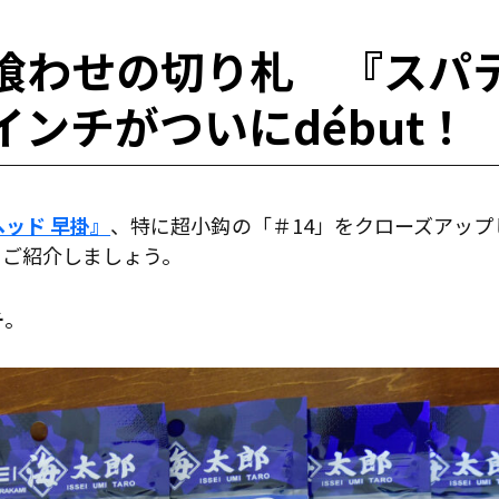
喰わせの切り札 『スパ
ンチがついにdébut！
ッド 早掛』
、特に超小鈎の「＃14」をクローズアッ
をご紹介しましょう。
チ
。