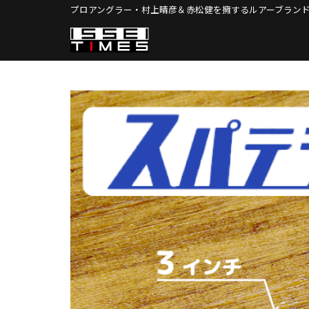
Skip
プロアングラー・村上晴彦＆赤松健を擁する
ルアーブランド
to
content