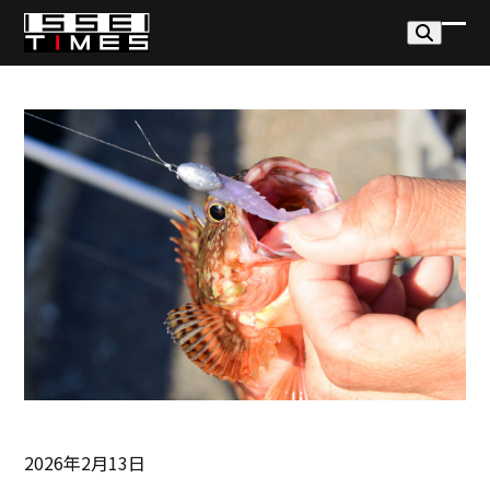
Skip
to
モ
モ
content
バ
バ
イ
イ
ル
ル
メ
メ
ニ
ニ
ュ
ュ
ー
ー
を
を
開
閉
く
じ
る
2026年2月13日