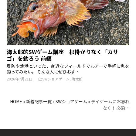
海太郎的SWゲーム講座 根掛かりなく「カサ
ゴ」を釣ろう 前編
堤防や漁港といった、身近なフィールドでルアーで手軽に魚を
釣ってみたい。 そんな人にぜひおす…
2026年7月21日
SWショアゲーム
,
海太郎
HOME
»
新着記事一覧
»
SWショアゲーム
»
デイゲームにお忘れ
なく！ 必釣…