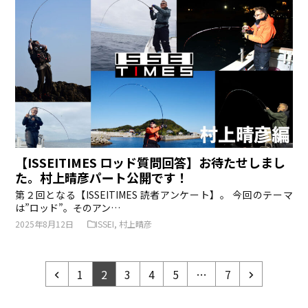
【ISSEITIMES ロッド質問回答】お待たせしまし
た。村上晴彦パート公開です！
第２回となる【ISSEITIMES 読者アンケート】。 今回のテーマ
は”ロッド”。そのアン…
2025年8月12日
ISSEI
,
村上晴彦
前
ペ
ペ
ペ
ペ
ペ
ペ
次
1
2
3
4
5
…
7
へ
ー
ー
ー
ー
ー
ー
へ
ジ
ジ
ジ
ジ
ジ
ジ