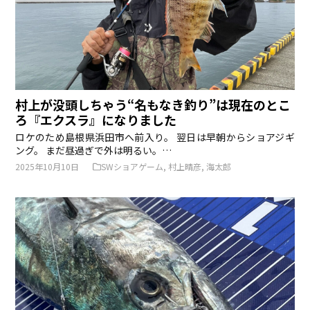
村上が没頭しちゃう“名もなき釣り”は現在のとこ
ろ『エクスラ』になりました
ロケのため島根県浜田市へ前入り。 翌日は早朝からショアジギ
ング。 まだ昼過ぎで外は明るい。…
2025年10月10日
SWショアゲーム
,
村上晴彦
,
海太郎