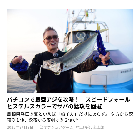
バチコンで良型アジを攻略！ スピードフォール
とステルスカラーでサバの猛攻を回避
島根県浜田の夏といえば「船イカ」だけにあらず。 夕方から深
夜の１便、深夜から夜明けの２便が…
2025年8月19日
オフショアゲーム
,
村上晴彦
,
海太郎