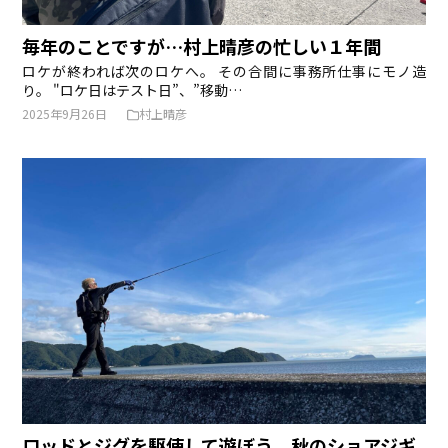
毎年のことですが…村上晴彦の忙しい１年間
ロケが終われば次のロケへ。 その合間に事務所仕事にモノ造
り。 "ロケ日はテスト日”、”移動…
2025年9月26日
村上晴彦
ロッドとジグを駆使して遊ぼう 秋のショアジギ