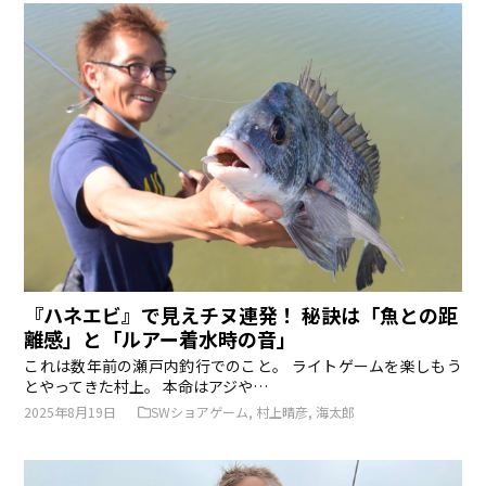
『ハネエビ』で見えチヌ連発！ 秘訣は「魚との距
離感」と「ルアー着水時の音」
これは数年前の瀬戸内釣行でのこと。 ライトゲームを楽しもう
とやってきた村上。 本命はアジや…
2025年8月19日
SWショアゲーム
,
村上晴彦
,
海太郎