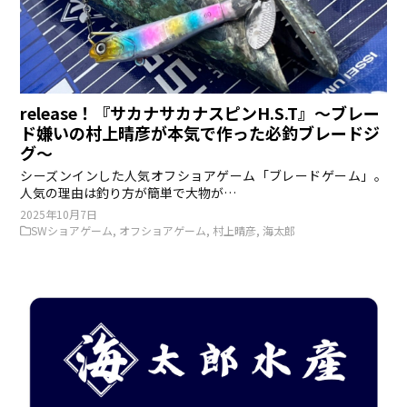
release！『サカナサカナスピンH.S.T』〜ブレー
ド嫌いの村上晴彦が本気で作った必釣ブレードジ
グ〜
シーズンインした人気オフショアゲーム「ブレードゲーム」。
人気の理由は釣り方が簡単で大物が…
2025年10月7日
SWショアゲーム
,
オフショアゲーム
,
村上晴彦
,
海太郎