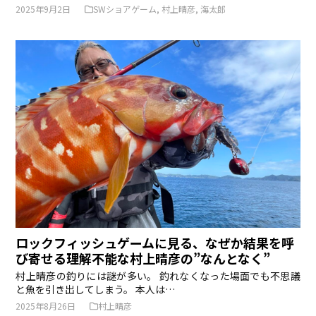
2025年9月2日
SWショアゲーム
,
村上晴彦
,
海太郎
ロックフィッシュゲームに見る、なぜか結果を呼
び寄せる理解不能な村上晴彦の”なんとなく”
村上晴彦の釣りには謎が多い。 釣れなくなった場面でも不思議
と魚を引き出してしまう。 本人は…
2025年8月26日
村上晴彦