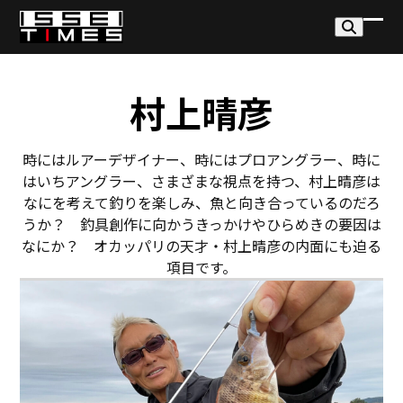
Skip
to
モ
モ
content
バ
バ
イ
イ
村上晴彦
ル
ル
メ
メ
時にはルアーデザイナー、時にはプロアングラー、時に
はいちアングラー、さまざまな視点を持つ、村上晴彦は
ニ
ニ
なにを考えて釣りを楽しみ、魚と向き合っているのだろ
ュ
ュ
うか？ 釣具創作に向かうきっかけやひらめきの要因は
ー
ー
なにか？ オカッパリの天才・村上晴彦の内面にも迫る
項目です。
を
を
開
閉
く
じ
る