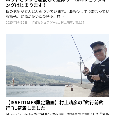
ングはじまります！
秋の気配がどんどん近づいています。 海も少しずつ変わってい
る様子。 釣魚が多いこの時期、村…
2025年9月12日
SWショアゲーム
,
村上晴彦
,
海太郎
【ISSEITIMES限定動画】村上晴彦の”釣行前釣
行”に密着しました
https://youtu.be/MC0jLKAkQ5k 前回の記事でご紹介した"名も