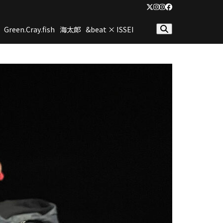
Twitter
Instagram
Instagram(2nd)
Facebook
Green.Cray.fish
海太郎
&beat × ISSEI