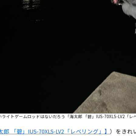
イトゲームロッドはないだろう「海太郎 「碧」IUS-70XLS-LV2「レ
郎 「碧」IUS-70XLS-LV2「レベリング」】
）をきれ