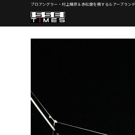
Skip
プロアングラー・村上晴彦＆赤松健を擁する
ルアーブランド
to
content