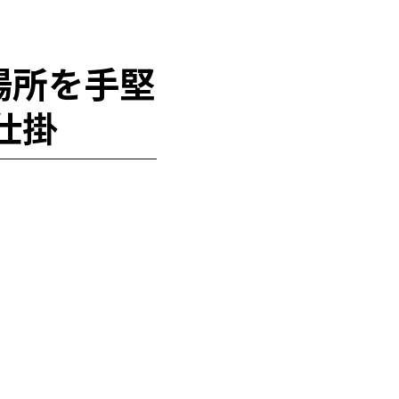
場所を手堅
仕掛