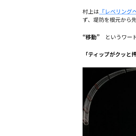
村上は
『レベリング
ず、堤防を根元から
“移動”
というワー
「ティップがクッと