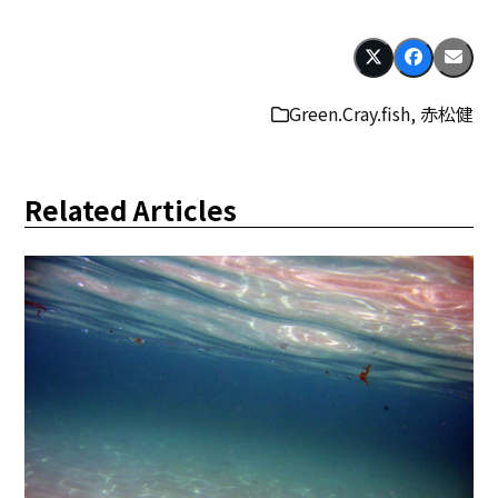
Green.Cray.fish
,
赤松健
Related Articles