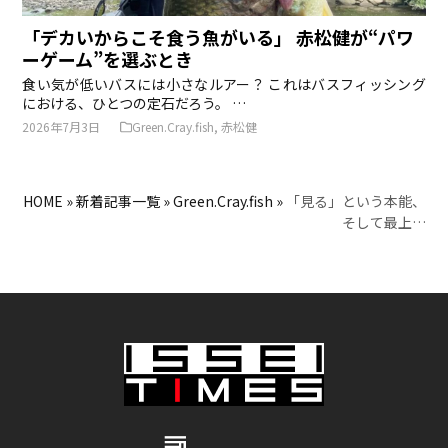
「デカいからこそ食う魚がいる」―― 赤松健が“パワ
ーゲーム”を選ぶとき
食い気が低いバスには小さなルアー？ これはバスフィッシング
における、ひとつの定石だろう。 …
2026年7月3日
Green.Cray.fish
,
赤松健
HOME
»
新着記事一覧
»
Green.Cray.fish
»
「見る」という本能、
そして最上…