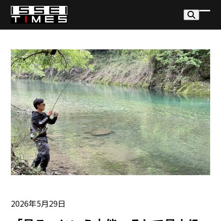
Skip
to
モ
モ
content
バ
バ
イ
イ
ル
ル
メ
メ
ニ
ニ
ュ
ュ
ー
ー
を
を
開
閉
く
じ
る
2026年5月29日