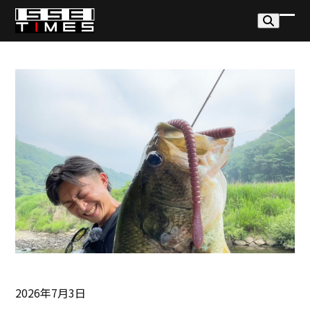
Skip
to
モ
モ
content
バ
バ
イ
イ
ル
ル
メ
メ
ニ
ニ
ュ
ュ
ー
ー
を
を
開
閉
く
じ
る
2026年7月3日