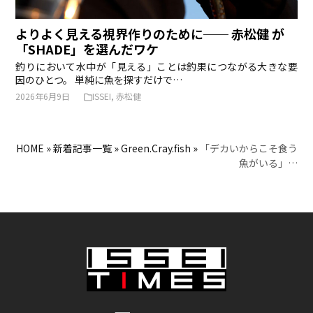
よりよく見える視界作りのために── 赤松健 が
「SHADE」を選んだワケ
釣りにおいて水中が「見える」ことは釣果につながる大きな要
因のひとつ。 単純に魚を探すだけで…
2026年6月9日
ISSEI
,
赤松健
HOME
»
新着記事一覧
»
Green.Cray.fish
»
「デカいからこそ食う
魚がいる」…