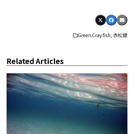
Green.Cray.fish
,
赤松健
Related Articles