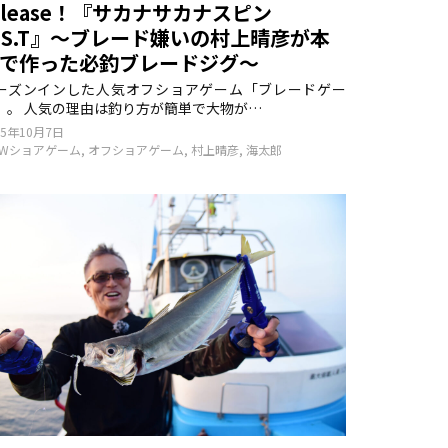
elease！『サカナサカナスピン
.S.T』〜ブレード嫌いの村上晴彦が本
気で作った必釣ブレードジグ〜
ーズンインした人気オフショアゲーム「ブレードゲー
」。 人気の理由は釣り方が簡単で大物が…
25年10月7日
SWショアゲーム
,
オフショアゲーム
,
村上晴彦
,
海太郎