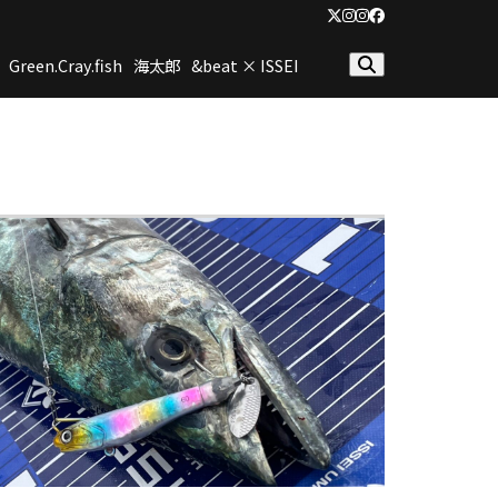
Twitter
Instagram
Instagram(2nd)
Facebook
Green.Cray.fish
海太郎
&beat × ISSEI