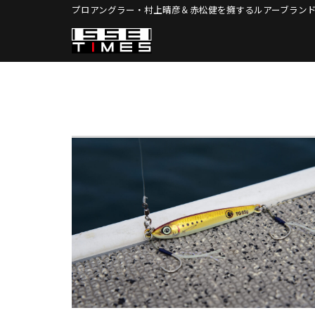
Skip
プロアングラー・村上晴彦＆赤松健を擁する
ルアーブランド
to
content