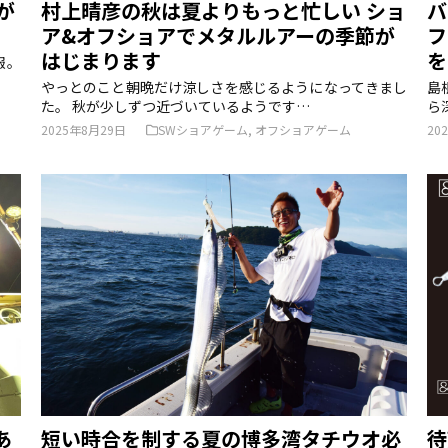
が
村上晴彦の秋は夏よりもっと忙しい ショ
バ
ア&オフショアでメタルルアーの季節が
フ
はじまります
を
報。
やっとのこと朝晩だけ涼しさを感じるようになってきまし
島
た。 秋が少しずつ近づいているようです…
ら
2025年8月29日
SWショアゲーム
,
オフショアゲーム
20
あ
短い時合を制する夏の博多湾タチウオ必
待