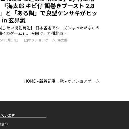
 『海太郎 キビ仔 餌巻きブースト 2.8
』と「ある餌」で良型ケンサキがヒッ
 in 玄界灘
試したい衝動発動】 日本各地でシーズンまっただなかの
船イカゲーム」。 今回は、九州北西…
25年6月17日
オフショアゲーム
,
海太郎
HOME
»
新着記事一覧
»
オフショアゲーム
せしています
ter）