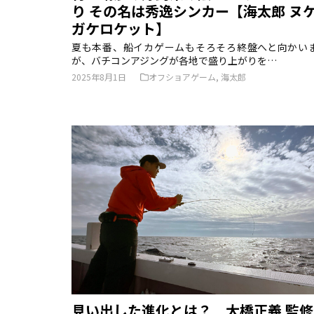
り その名は秀逸シンカー【海太郎 ヌ
ガケロケット】
夏も本番、船イカゲームもそろそろ終盤へと向かい
が、バチコンアジングが各地で盛り上がりを…
2025年8月1日
オフショアゲーム
,
海太郎
見い出した進化とは？ 大橋正義 監修