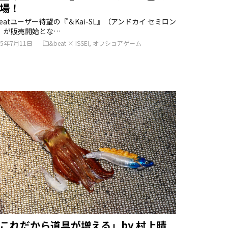
場！
beatユーザー待望の『＆Kai-SL』（アンドカイ セミロン
）が販売開始とな…
25年7月11日
&beat × ISSEI
,
オフショアゲーム
これだから道具が増える」by 村上晴