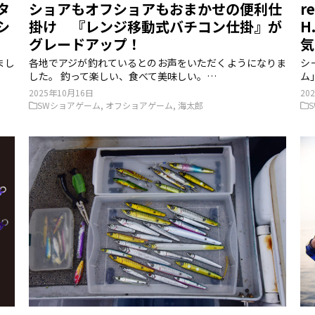
タ
ショアもオフショアもおまかせの便利仕
r
シ
掛け 『レンジ移動式バチコン仕掛』が
H
グレードアップ！
まし
各地でアジが釣れているとのお声をいただくようになりま
シ
した。 釣って楽しい、食べて美味しい。…
ム
2025年10月16日
20
SWショアゲーム
,
オフショアゲーム
,
海太郎