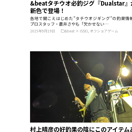
&beatタチウオ必釣ジグ『Dualstar』
新色で登場！
各地で聞こえはじめた”タチウオジギング”の釣果情
プロスタッフ・蒼井さやも「欠かせない…
2025年9月19日
&beat × ISSEI
,
オフショアゲーム
村上晴彦の好釣果の陰にこのアイテム