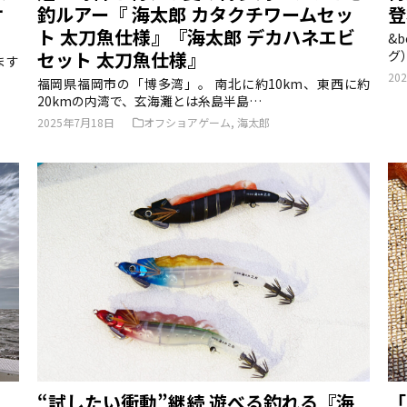
ケ
釣ルアー『 海太郎 カタクチワームセッ
登
ト 太刀魚仕様』『海太郎 デカハネエビ
&
セット 太刀魚仕様』
グ
ます
20
福岡県福岡市の「博多湾」。 南北に約10km、東西に約
20kmの内湾で、玄海灘とは糸島半島…
2025年7月18日
オフショアゲーム
,
海太郎
“試したい衝動”継続 遊べる釣れる『海
「