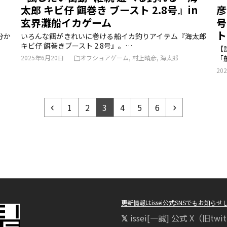
太郎 キビ仔 餌巻き ブースト 2.8号』in
彦
玄界灘船イカゲーム
号
ト
分か
いろんな餌がきれいに巻ける船イカ釣りアイテム『海太郎
キビ仔 餌巻きブースト 2.8号』。…
【
2025年6月20日
オフショアゲーム
,
村上晴彦
,
海太郎
「
20
前
ペ
ペ
ペ
ペ
ペ
ペ
次
1
2
3
4
5
6
へ
ー
ー
ー
ー
ー
ー
へ
ジ
ジ
ジ
ジ
ジ
ジ
更新情報はissei公式SNSでもお知ら
issei[一誠] 公式 X（旧twit