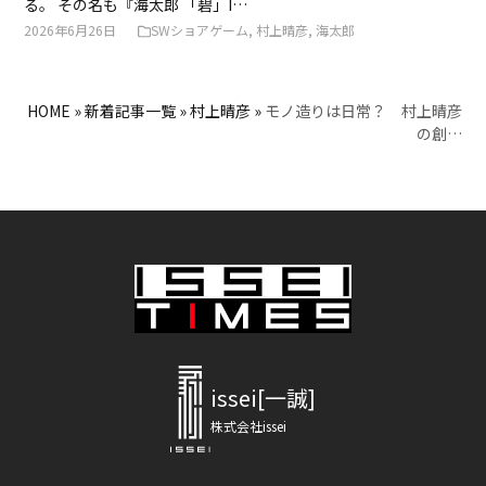
る。 その名も『海太郎 「碧」I…
2026年6月26日
SWショアゲーム
,
村上晴彦
,
海太郎
HOME
»
新着記事一覧
»
村上晴彦
»
モノ造りは日常？ 村上晴彦
の創…
issei[一誠]
株式会社issei