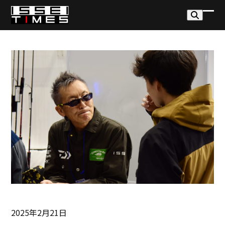
Skip
to
モ
モ
content
バ
バ
イ
イ
ル
ル
メ
メ
ニ
ニ
ュ
ュ
ー
ー
を
を
開
閉
く
じ
る
2025年2月21日