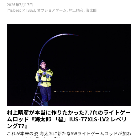
2026年7月17日
&beat × ISSEI
,
オフショアゲーム
,
村上晴彦
,
海太郎
村上晴彦が本当に作りたかった7.7ftのライトゲー
ムロッド『海太郎 「碧」IUS-77XLS-LV2 レベリ
ング77』
これが本来の姿 海太郎に新たなSWライトゲームロッドが加わ