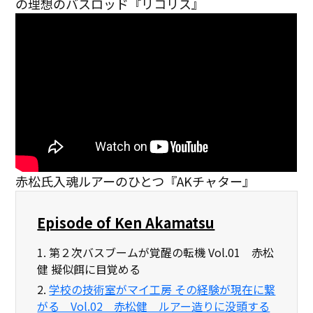
の理想のバスロッド『リコリス』
赤松氏入魂ルアーのひとつ『AKチャター』
Episode of Ken Akamatsu
1.
第２次バスブームが覚醒の転機 Vol.01 赤松
健 擬似餌に目覚める
2.
学校の技術室がマイ工房 その経験が現在に繋
がる Vol.02 赤松健 ルアー造りに没頭する