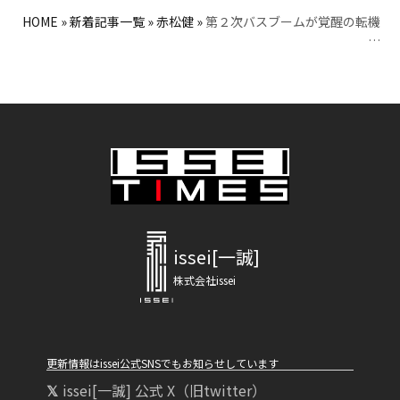
HOME
»
新着記事一覧
»
赤松健
»
第２次バスブームが覚醒の転機
…
issei[一誠]
株式会社issei
更新情報はissei公式SNSでもお知らせしています
issei[一誠] 公式 X（旧twitter）