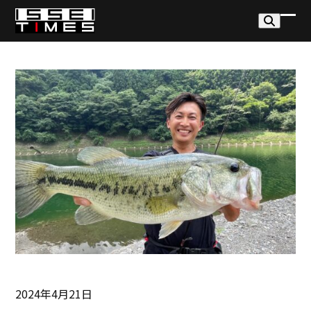
Skip
to
モ
モ
content
バ
バ
イ
イ
ル
ル
メ
メ
ニ
ニ
ュ
ュ
ー
ー
を
を
開
閉
く
じ
る
2024年4月21日