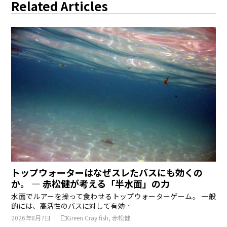
Related Articles
トップウォーターはなぜスレたバスにも効くの
か。 ― 赤松健が考える「半水面」の力
水面でルアーを操って食わせるトップウォーターゲーム。 一般
的には、高活性のバスに対して有効…
2026年8月7日
Green.Cray.fish
,
赤松健