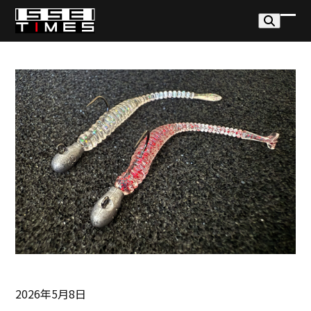
Skip
to
モ
モ
content
バ
バ
イ
イ
ル
ル
メ
メ
ニ
ニ
ュ
ュ
ー
ー
を
を
開
閉
く
じ
る
2026年5月8日