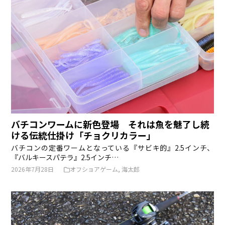
バチコンワームに新色登場 それは魚を魅了し続
ける伝統仕掛け「チョクリカラー」
バチコンの定番ワームとなっている『サビキ的』2.5インチ、
『バルキースパテラ』2.5インチ…
2026年7月28日
オフショアゲーム
,
海太郎