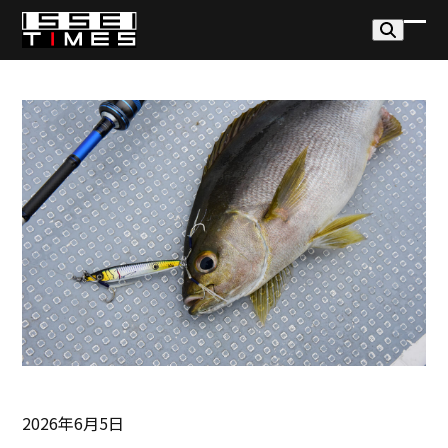
Skip
to
モ
モ
content
バ
バ
イ
イ
ル
ル
メ
メ
ニ
ニ
ュ
ュ
ー
ー
を
を
開
閉
く
じ
る
2026年6月5日