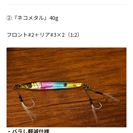
②『ネコメタル』40g
フロント#2＋リア#3×2（1:2）
・バラし軽減仕様