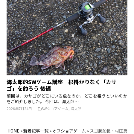
海太郎的SWゲーム講座 根掛かりなく「カサ
ゴ」を釣ろう 後編
前回は、カサゴがどこにいる魚なのか、どこを狙うといいのか
をご紹介しました。 今回は、海太郎…
2026年7月24日
SWショアゲーム
,
海太郎
HOME
»
新着記事一覧
»
オフショアゲーム
»
スゴ腕船長・村田勇