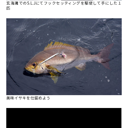
玄海灘でのS.L.Jにてフックセッティングを駆使して手にした１
匹
美味イサキを仕留めよう