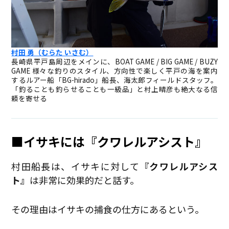
村田 勇（むらた いさむ）
長崎県平戸島周辺をメインに、BOAT GAME / BIG GAME / BUZY
GAME 様々な釣りのスタイル、方向性で楽しく平戸の海を案内
するルアー船「BG-hirado」船長、海太郎フィールドスタッフ。
「釣ることも釣らせることも一級品」と村上晴彦も絶大なる信
頼を寄せる
■イサキには『クワレルアシスト』
村田船長は、イサキに対して
『クワレルアシス
ト』
は非常に効果的だと話す。
その理由はイサキの捕食の仕方にあるという。