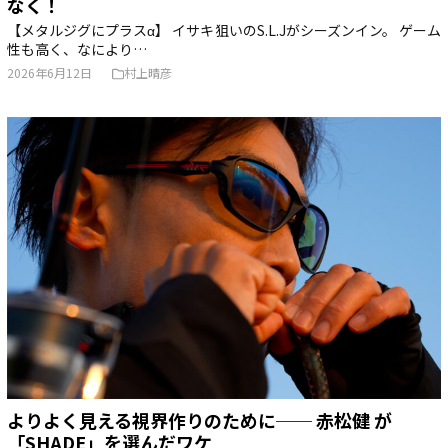
なく！
【メタルジグにプラスα】 イサキ狙いのS.L.Jがシーズンイン。 ゲーム
性も高く、なにより…
2026年6月12日
村上晴彦
よりよく見える視界作りのために── 赤松健 が
「SHADE」を選んだワケ