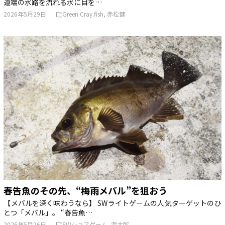
道端の水路を流れる水に目を…
2026年5月29日
Green.Cray.fish
,
赤松健
春告魚のその先、“梅雨メバル”を狙おう
【メバルを深く味わうなら】 SWライトゲームの人気ターゲットのひ
とつ「メバル」。 “春告魚…
2026年5月26日
SWショアゲーム
,
海太郎