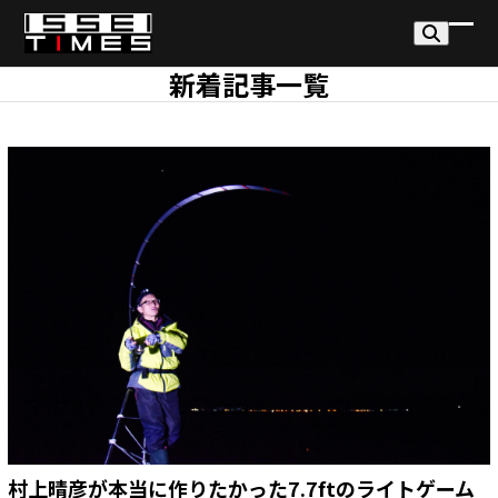
Skip
to
モ
モ
content
新着記事一覧
バ
バ
イ
イ
ル
ル
メ
メ
ニ
ニ
ュ
ュ
ー
ー
を
を
開
閉
く
じ
る
村上晴彦が本当に作りたかった7.7ftのライトゲーム