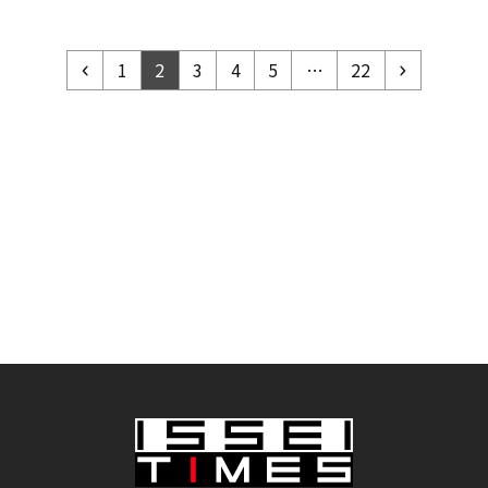
前
ペ
ペ
ペ
ペ
ペ
ペ
次
1
2
3
4
5
…
22
へ
ー
ー
ー
ー
ー
ー
へ
ジ
ジ
ジ
ジ
ジ
ジ