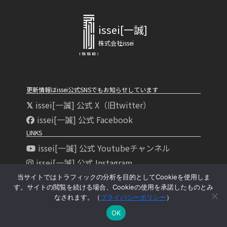
issei[一誠]
株式会社issei
更新情報はissei公式SNSでもお知らせしています
issei[一誠] 公式 X（旧twitter）
issei[一誠] 公式 Facebook
LINKS
issei[一誠] 公式 Youtubeチャンネル
issei[一誠] 公式 Instagram
issei[一誠] 海太郎 Instagram
当サイトではトラフィックの分析を目的としてCookieを使用しま
す。サイトの閲覧を続ける場合、Cookieの使用を承諾したものとみ
issei[一誠] 公式ウェブサイト
なされます。（
プライバシーポリシー
）
issei[一誠] 公式オンラインショップ
OK