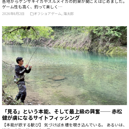
各地からケンサキイカやスルメイカの釣果が聞こえはじめました。
ゲーム性も高く、釣って楽しく…
2026年6月2日
オフショアゲーム
,
海太郎
「見る」という本能、そして最上級の興奮── 赤松
健が虜になるサイトフィッシング
【本能が欲する歓び】 気づけば水槽を覗き込んでいる。 あるいは、