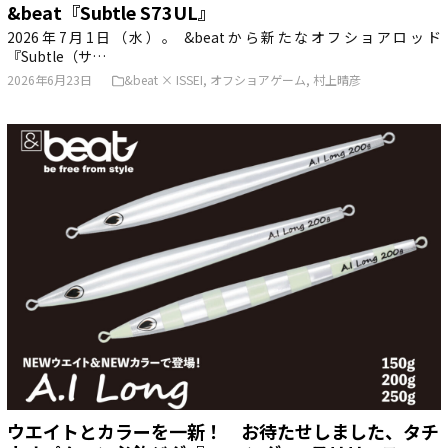
&beat『Subtle S73UL』
2026年7月1日（水）。 &beatから新たなオフショアロッド
『Subtle（サ…
2026年6月23日
&beat × ISSEI
,
オフショアゲーム
,
村上晴彦
ウエイトとカラーを一新！ お待たせしました、タチ