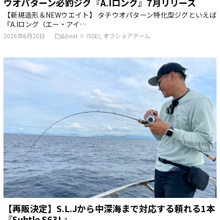
ウオパターン必釣ジグ『A.Iロング』7月リリース
【新規造形＆NEWウエイト】 タチウオパターン特化型ジグといえば
『A.Iロング（エー・アイ…
2026年6月20日
&beat × ISSEI
,
オフショアゲーム
【再販決定】S.L.Jから中深海まで対応する頼れる1本
『Subtle S63L』