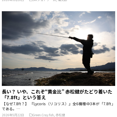
長い？ いや、これぞ“黄金比” 赤松健がたどり着いた
「7.8ft」という答え
【なぜ7.8ft？】 『Lycoris（リコリス）』全6機種中3本が「7.8ft」
である。…
2026年5月22日
Green.Cray.fish
,
赤松健