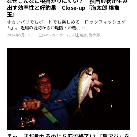
なぜこんなに根掛かりにくい？ 独自形状が生み
出す効率性と好釣果 Close-up『海太郎 根魚
玉』
オカッパリでもボートでも楽しめる「ロックフィッシュゲー
ム」。 近場の堤防から沖堤防・沖磯、…
2024年5月17日
SWショアゲーム
,
村上晴彦
,
海太郎
えっ、まだ釣れるのに５匹で終了! ? 「旨アジ」を