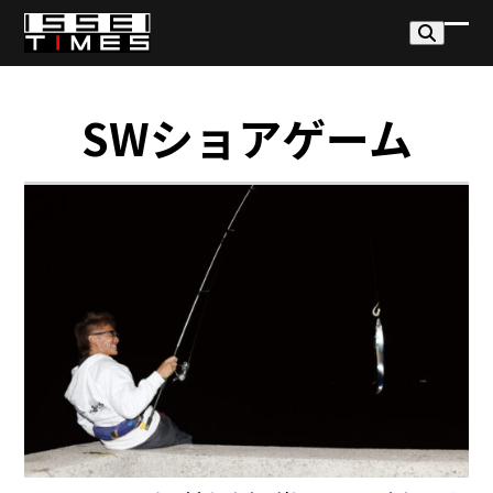
Skip
to
モ
モ
content
バ
バ
イ
イ
SWショアゲーム
ル
ル
メ
メ
ニ
ニ
ュ
ュ
ー
ー
を
を
開
閉
く
じ
る