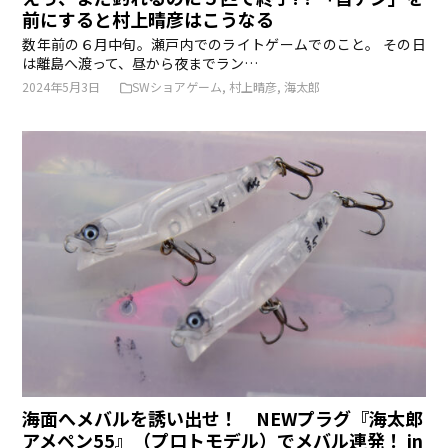
前にすると村上晴彦はこうなる
数年前の６月中旬。瀬戸内でのライトゲームでのこと。 その日
は離島へ渡って、昼から夜までラン…
2024年5月3日
SWショアゲーム
,
村上晴彦
,
海太郎
海面へメバルを誘い出せ！ NEWプラグ『海太郎
アメペン55』（プロトモデル）でメバル連発！ in