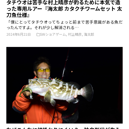
タチウオは苦手な村上晴彦が釣るために本気で造
った専用ルアー『海太郎 カタクチワームセット 太
刀魚仕様』
「僕にとってタチウオってちょっと前まで苦手意識がある魚だ
ったんですよ。それが少し解消される…
2024年6月21日
SWショアゲーム
,
村上晴彦
,
海太郎