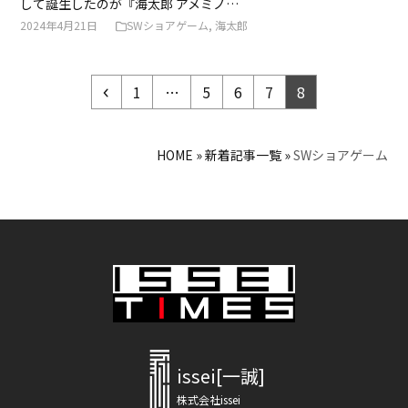
して誕生したのが『海太郎 アメミノ…
2024年4月21日
SWショアゲーム
,
海太郎
前
ペ
ペ
ペ
ペ
ペ
1
…
5
6
7
8
へ
ー
ー
ー
ー
ー
ジ
ジ
ジ
ジ
ジ
HOME
»
新着記事一覧
»
SWショアゲーム
issei[一誠]
株式会社issei