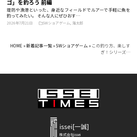
ゴ」を釣ろう 前編
堤防や漁港といった、身近なフィールドでルアーで手軽に魚を
釣ってみたい。 そんな人にぜひおす…
2026年7月21日
SWショアゲーム
,
海太郎
HOME
»
新着記事一覧
»
SWショアゲーム
»
この釣り方、楽しす
ぎ！シリーズ…
issei[一誠]
株式会社issei