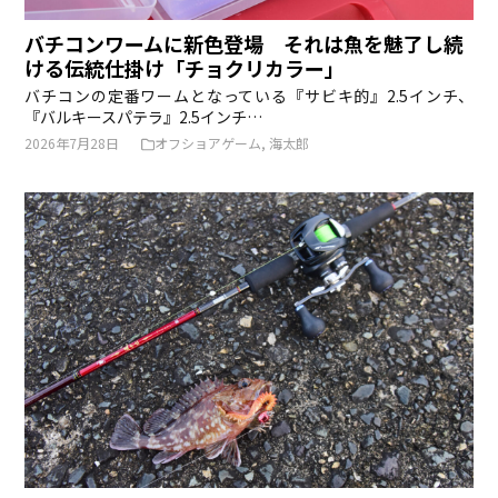
バチコンワームに新色登場 それは魚を魅了し続
ける伝統仕掛け「チョクリカラー」
バチコンの定番ワームとなっている『サビキ的』2.5インチ、
『バルキースパテラ』2.5インチ…
2026年7月28日
オフショアゲーム
,
海太郎