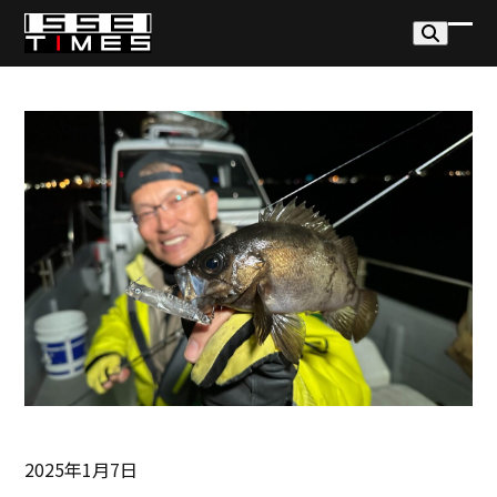
Skip
to
モ
モ
content
バ
バ
イ
イ
ル
ル
メ
メ
ニ
ニ
ュ
ュ
ー
ー
を
を
開
閉
く
じ
る
2025年1月7日